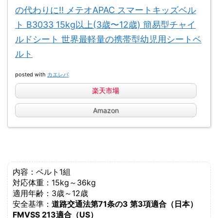
の代わりに!! メテオAPAC スマートキッズベル
ト B3033 15kg以上(3歳〜12歳) 簡易型チャイ
ルドシート 世界最軽量の携帯型幼児用シートベ
ルト
posted with
カエレバ
楽天市場
Amazon
内容：ベルト1組
対応体重：15kg～36kg
適用年齢：3歳～12歳
安全基準：
道路交通法第71条の3 第3項適合（日本）
FMVSS 213適合（US）