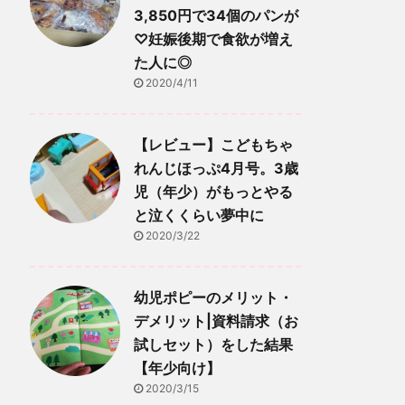
3,850円で34個のパンが
♡妊娠後期で食欲が増え
た人に◎
2020/4/11
【レビュー】こどもちゃ
れんじほっぷ4月号。3歳
児（年少）がもっとやる
と泣くくらい夢中に
2020/3/22
幼児ポピーのメリット・
デメリット|資料請求（お
試しセット）をした結果
【年少向け】
2020/3/15