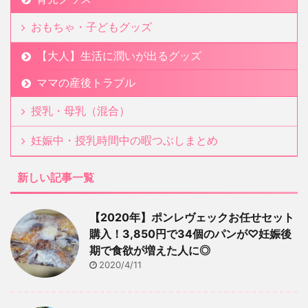
おもちゃ・子どもグッズ
【大人】生活に潤いが出るグッズ
ママの産後トラブル
授乳・母乳（混合）
妊娠中・授乳時間中の暇つぶしまとめ
新しい記事一覧
【2020年】ポンレヴェックお任せセット
購入！3,850円で34個のパンが♡妊娠後
期で食欲が増えた人に◎
2020/4/11