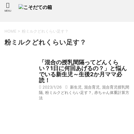
HOME
>
粉ミルクどれくらい足す？
粉ミルクどれくらい足す？
「混合の授乳間隔ってどんくら
い？1日に何回あげるの？」と悩ん
でいる新生児～生後2か月ママ必
読！
2023/1/26
新生児
,
混合育児
,
混合育児授乳間
隔
,
粉ミルクどれくらい足す？
,
赤ちゃん体重計算方
法