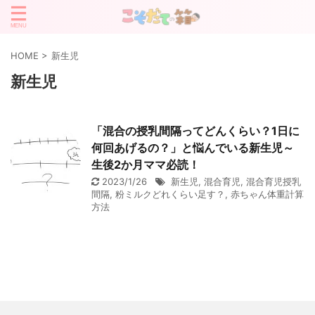
HOME
>
新生児
新生児
「混合の授乳間隔ってどんくらい？1日に
何回あげるの？」と悩んでいる新生児～
生後2か月ママ必読！
2023/1/26
新生児
,
混合育児
,
混合育児授乳
間隔
,
粉ミルクどれくらい足す？
,
赤ちゃん体重計算
方法