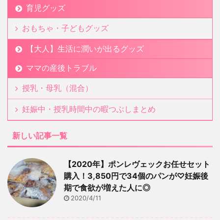
育児グッズ
おもちゃ・子どもグッズ
【大人】生活に潤いが出るグッズ
ママの産後トラブル
授乳・母乳（混合）
妊娠中・授乳時間中の暇つぶしまとめ
新しい記事一覧
【2020年】ポンレヴェックお任せセット
購入！3,850円で34個のパンが♡妊娠後
期で食欲が増えた人に◎
2020/4/11