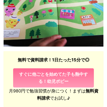
無料で資料請求！1日たった15分で◎
すぐに他ごとを始めてた子も熱中す
る！幼児ポピー
月980円で勉強習慣が身につく！まずは
無料資
料請求
でお試し♪