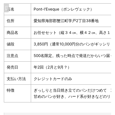
店名
Pont-l'Eveque（ポンレヴェック）
住所
愛知県海部郡蟹江町学戸2丁目38番地
商品名
お任せセット（縦３４㎝、横４２㎝、高さ１５
値段
3,850円（通常10,000円分のパンがギッシリ
注意点
500名限定。残った時点で発送だからいつ届
発売日
年2回（2月と9月？）
支払い方法
クレジットカードのみ
特徴
ぎっしりと当日焼き立てのパンだけつめて 冷
甘めのパンが好き、ハード系が好きなどのリク