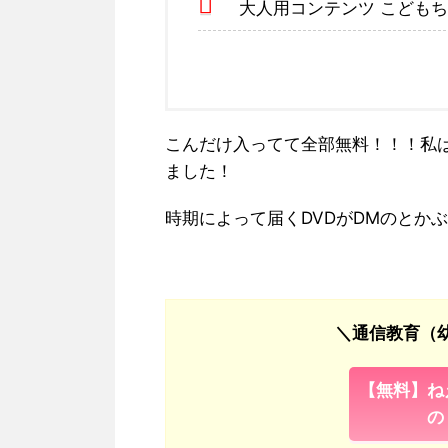
大人用コンテンツ こども
こんだけ入ってて全部無料！！！
私
ました！
時期によって届くDVDがDMのとか
＼通信教育（幼
【無料】ね
の