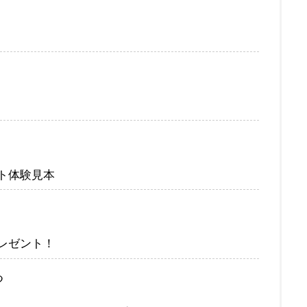
ト体験見本
レゼント！
つ