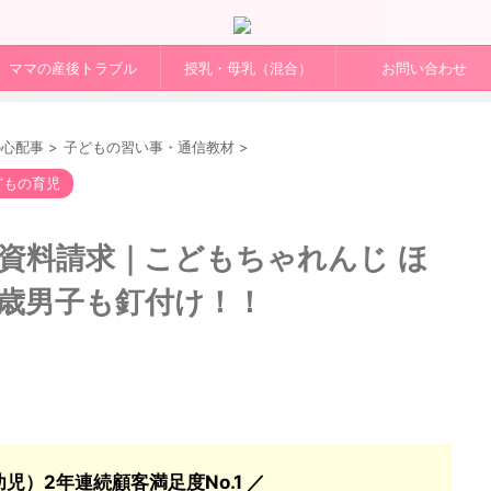
ママの産後トラブル
授乳・母乳（混合）
お問い合わせ
の心配事
>
子どもの習い事・通信教材
>
どもの育児
号】資料請求｜こどもちゃれんじ ほ
3歳男子も釘付け！！
児）2年連続顧客満足度No.1 ／