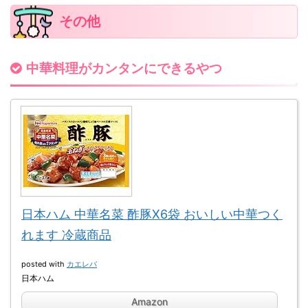
その他
中華料理がカンタンにできるやつ
日本ハム 中華名菜 酢豚X6袋 おいしい中華つく
れます 冷蔵商品
posted with
カエレバ
日本ハム
Amazon