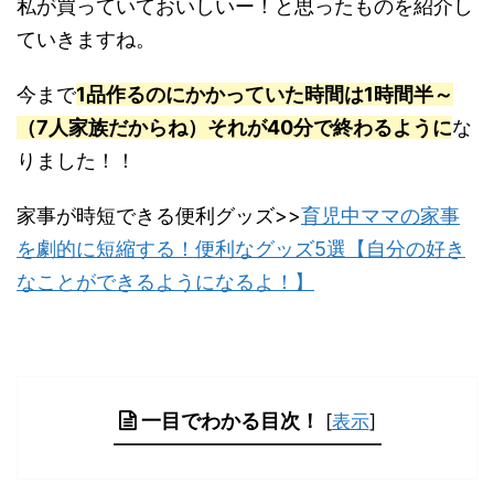
私が買っていておいしいー！と思ったものを紹介し
ていきますね。
今まで
1品作るのにか
かっていた時間は1時間半～
（7人家族だからね）それが40分で終わるように
な
りまし
た！！
家事が時短できる便利グッズ>>
育児中ママの家事
を劇的に短縮する！便利なグッズ5選【自分の好き
なことができるようになるよ！】
一目でわかる目次！
[
表示
]