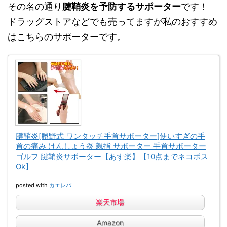
その名の通り
腱鞘炎を予防するサポーター
です！
ドラッグストアなどでも売ってますが私のおすすめ
はこちらのサポーターです。
腱鞘炎[勝野式 ワンタッチ手首サポーター]使いすぎの手
首の痛み けんしょう炎 親指 サポーター 手首サポーター
ゴルフ 腱鞘炎サポーター【あす楽】【10点までネコポス
Ok】
posted with
カエレバ
楽天市場
Amazon